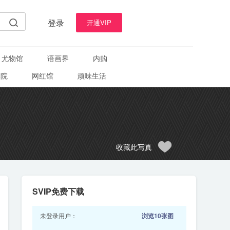
登录
开通VIP
尤物馆
语画界
内购
学院
网红馆
顽味生活
收藏此写真
SVIP免费下载
未登录用户：
浏览10张图