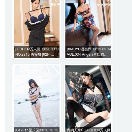
[XIUREN秀人网] 2020.11.23
[XIAOYU语画界] 2019.03.14
NO.2815 唐安琪 [62P-
VOL.034 Angela喜欢猫
573MB]
[51P-147MB]
[LeYuan星乐园]2016.10.12
内购无水印 [XIUREN秀人网]