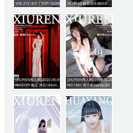
VOL.012 冷不丁[52P-162M]
NO.8403 杨晨晨性感内衣美
臀+花絮视频 [113P+1V-
1052MB]
[XIUREN秀人网] 2022.06.09
[XIUREN秀人网] 2019.09.20
NO.5121 葛征 净高184cm
NO.1691 周于希Sandy [64P-
[51P-525MB]
189MB]