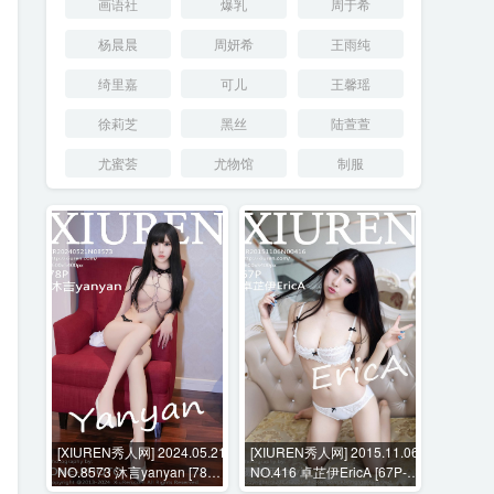
画语社
爆乳
周于希
杨晨晨
周妍希
王雨纯
绮里嘉
可儿
王馨瑶
徐莉芝
黑丝
陆萱萱
尤蜜荟
尤物馆
制服
[XIUREN秀人网] 2024.05.21
[XIUREN秀人网] 2015.11.06
NO.8573 沐言yanyan [78P-
NO.416 卓芷伊EricA [67P-
792MB]
163MB]