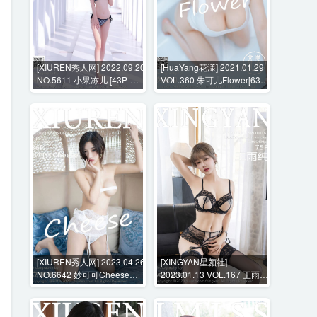
[XIUREN秀人网] 2022.09.20
[HuaYang花漾] 2021.01.29
NO.5611 小果冻儿 [43P-
VOL.360 朱可儿Flower[63P-
344MB]
578MB]
[XIUREN秀人网] 2023.04.26
[XINGYAN星颜社]
NO.6642 妙可可Cheese
2023.01.13 VOL.167 王雨纯
[86P-735MB]
[75P-737MB]