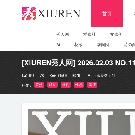
首页
秀人网
爱蜜社
尤蜜荟
Ai
花漾
嗲囡囡
花の
[XIUREN秀人网] 2026.02.03 NO.1
图片：
78
浏览量：
9379
下载次数：
46
安然
丝袜
爆乳
性感
美腿
标签：