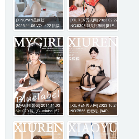
[XINGYAN星颜社]
[XIUREN秀人网] 2023.02.22
2025.11.06 VOL.422 阮福福
NO.6308 就是阿朱啊 [81P-
[80P-721MB]
798MB]
[MyGirl美媛馆] 2014.11.03
[XIUREN秀人网] 2023.10.24
Vol.070 妮儿Bluelabel [57P-
NO.7556 程程程- [84P-
229MB]
650MB]