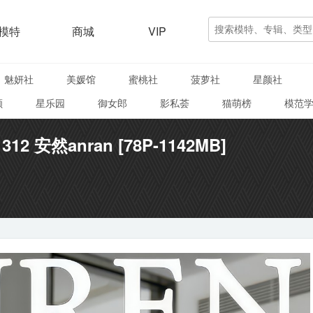
模特
商城
VIP
魅妍社
美媛馆
蜜桃社
菠萝社
星颜社
颜
星乐园
御女郎
影私荟
猫萌榜
模范
1312 安然anran [78P-1142MB]