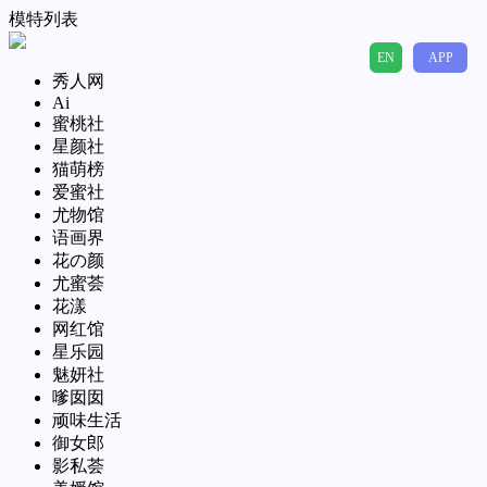
模特列表
EN
APP
秀人网
Ai
蜜桃社
星颜社
猫萌榜
爱蜜社
尤物馆
语画界
花の颜
尤蜜荟
花漾
网红馆
星乐园
魅妍社
嗲囡囡
顽味生活
御女郎
影私荟