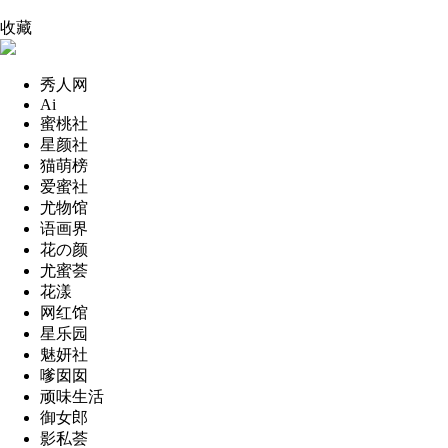
收藏
秀人网
Ai
蜜桃社
星颜社
猫萌榜
爱蜜社
尤物馆
语画界
花の颜
尤蜜荟
花漾
网红馆
星乐园
魅妍社
嗲囡囡
顽味生活
御女郎
影私荟