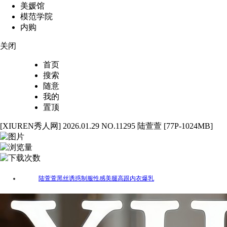
美媛馆
模范学院
内购
关闭
首页
搜索
随意
我的
置顶
[XIUREN秀人网] 2026.01.29 NO.11295 陆萱萱 [77P-1024MB]
77
5643
46
陆萱萱
黑丝
诱惑
制服
性感
美腿
高跟
内衣
爆乳
标签：