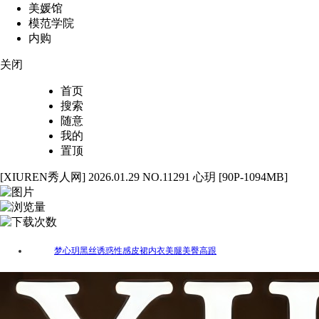
美媛馆
模范学院
内购
关闭
首页
搜索
随意
我的
置顶
[XIUREN秀人网] 2026.01.29 NO.11291 心玥 [90P-1094MB]
90
4996
48
梦心玥
黑丝
诱惑
性感
皮裙
内衣
美腿
美臀
高跟
标签：