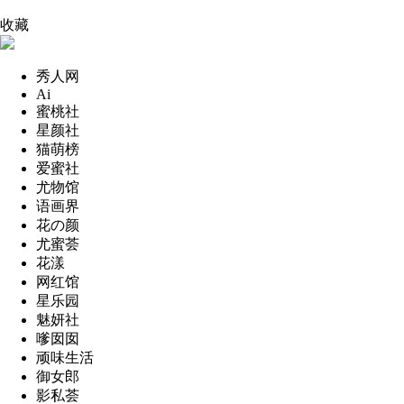
收藏
秀人网
Ai
蜜桃社
星颜社
猫萌榜
爱蜜社
尤物馆
语画界
花の颜
尤蜜荟
花漾
网红馆
星乐园
魅妍社
嗲囡囡
顽味生活
御女郎
影私荟