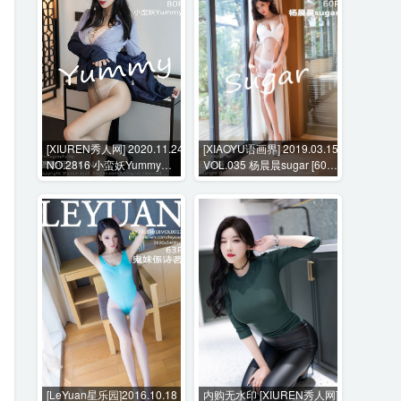
[XIUREN秀人网] 2020.11.24
[XIAOYU语画界] 2019.03.15
NO.2816 小蛮妖Yummy
VOL.035 杨晨晨sugar [60P-
[80P-724MB]
247MB]
[LeYuan星乐园]2016.10.18
内购无水印 [XIUREN秀人网]