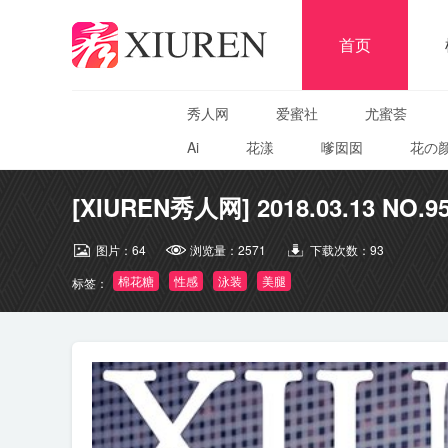
首页
秀人网
爱蜜社
尤蜜荟
Ai
花漾
嗲囡囡
花の
[XIUREN秀人网] 2018.03.13 NO.9
图片：
64
浏览量：
2571
下载次数：
93
棉花糖
性感
泳装
美腿
标签：