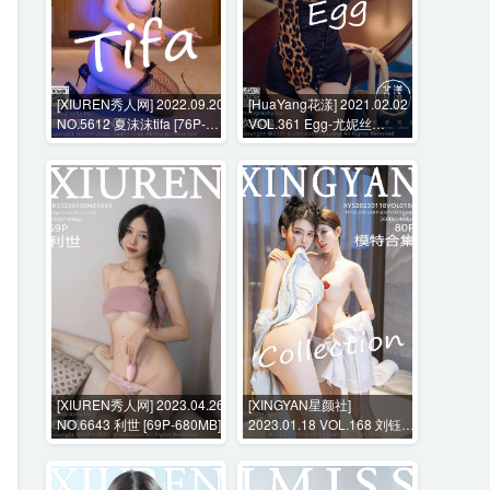
[XIUREN秀人网] 2022.09.20
[HuaYang花漾] 2021.02.02
NO.5612 夏沫沫tifa [76P-
VOL.361 Egg-尤妮丝
704MB]
Egg[53P-590MB]
[XIUREN秀人网] 2023.04.26
[XINGYAN星颜社]
NO.6643 利世 [69P-680MB]
2023.01.18 VOL.168 刘钰儿
[80P-765MB]