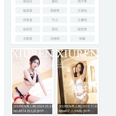
画语社
爆乳
周于希
杨晨晨
周妍希
王雨纯
绮里嘉
可儿
王馨瑶
徐莉芝
黑丝
陆萱萱
尤蜜荟
尤物馆
制服
[XIUREN秀人网] 2024.05.21
[XIUREN秀人网] 2015.11.07
NO.8574 玥儿玥 [81P-
NO.417 小夕Kitty [61P-
598MB]
499MB]