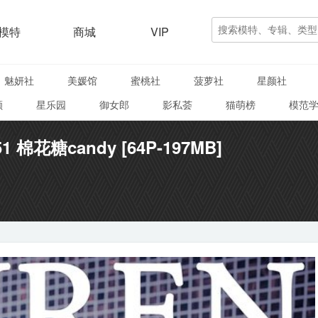
模特
商城
VIP
魅妍社
美媛馆
蜜桃社
菠萝社
星颜社
颜
星乐园
御女郎
影私荟
猫萌榜
模范
51 棉花糖candy [64P-197MB]