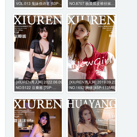
VOL.013 鬼妹係诗茗 [63P-
NO.8707 杨晨晨皮裤丝袜真
266MB]
空+花絮视频 [110P+2V-
4228MB]
[XIUREN秀人网] 2022.06.09
[XIUREN秀人网] 2019.09.23
NO.5122 豆瓣酱 [70P-
NO.1692 婉倩 [45P-113MB]
518MB]