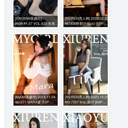
[XINGYAN星颜社]
[XIUREN秀人网] 2023.02.23
2025.11.07 VOL.423 李丽莎
NO.6309 郑欣燑cici [58P-
[68P-635MB]
530MB]
[MyGirl美媛馆] 2014.11.04
[XIUREN秀人网] 2023.10.25
Vol.071 MARA醬 [53P-
NO.7557 tina_甜仔 [64P-
246MB]
596MB]