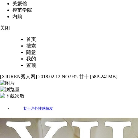
美媛馆
模范学院
内购
关闭
首页
搜索
随意
我的
置顶
[XIUREN秀人网] 2018.02.12 NO.935 廿十 [58P-241MB]
58
2947
51
廿十
户外
性感
短发
标签：