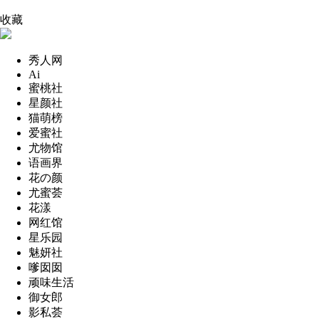
收藏
秀人网
Ai
蜜桃社
星颜社
猫萌榜
爱蜜社
尤物馆
语画界
花の颜
尤蜜荟
花漾
网红馆
星乐园
魅妍社
嗲囡囡
顽味生活
御女郎
影私荟