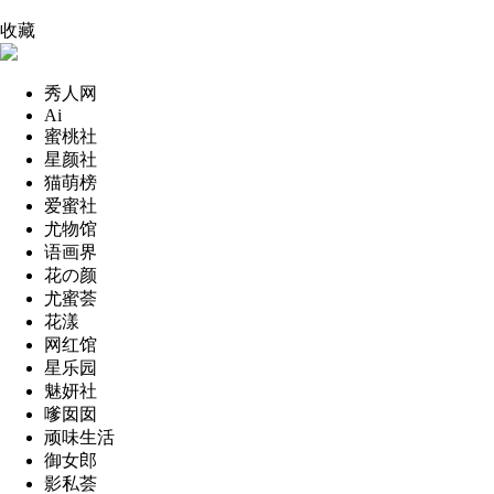
收藏
秀人网
Ai
蜜桃社
星颜社
猫萌榜
爱蜜社
尤物馆
语画界
花の颜
尤蜜荟
花漾
网红馆
星乐园
魅妍社
嗲囡囡
顽味生活
御女郎
影私荟