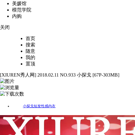
美媛馆
模范学院
内购
关闭
首页
搜索
随意
我的
置顶
[XIUREN秀人网] 2018.02.11 NO.933 小探戈 [67P-303MB]
67
3069
86
小探戈
短发
性感
内衣
标签：