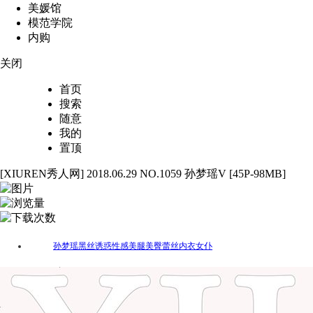
美媛馆
模范学院
内购
关闭
首页
搜索
随意
我的
置顶
[XIUREN秀人网] 2018.06.29 NO.1059 孙梦瑶V [45P-98MB]
45
3161
55
孙梦瑶
黑丝
诱惑
性感
美腿
美臀
蕾丝
内衣
女仆
标签：