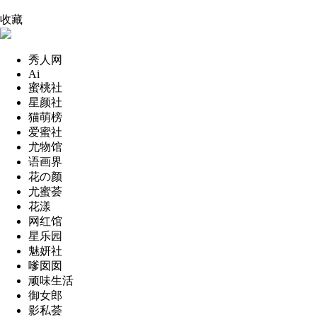
收藏
秀人网
Ai
蜜桃社
星颜社
猫萌榜
爱蜜社
尤物馆
语画界
花の颜
尤蜜荟
花漾
网红馆
星乐园
魅妍社
嗲囡囡
顽味生活
御女郎
影私荟