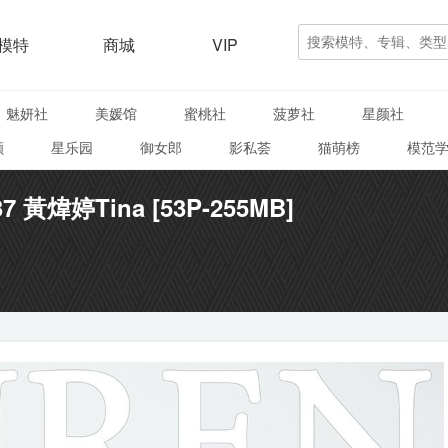
模特
商城
VIP
魅妍社
美媛馆
蜜桃社
菠萝社
星颜社
颜
星乐园
御女郎
影私荟
猫萌榜
模范
37 黃煒婷Tina [53P-255MB]