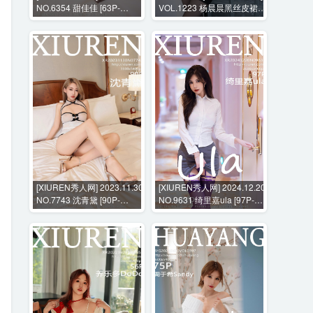
NO.6354 甜佳佳 [63P-
VOL.1223 杨晨晨黑丝皮裙诱
535MB]
惑 [106P+2V-641MB]
[XIUREN秀人网] 2023.11.30
[XIUREN秀人网] 2024.12.20
NO.7743 沈青黛 [90P-
NO.9631 绮里嘉ula [97P-
792MB]
780MB]