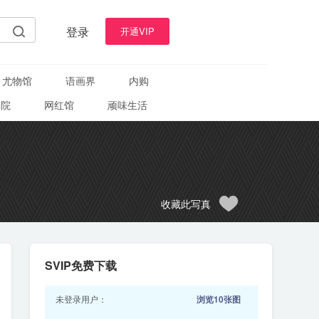
登录
开通VIP
尤物馆
语画界
内购
学院
网红馆
顽味生活
收藏此写真
SVIP免费下载
未登录用户：
浏览10张图