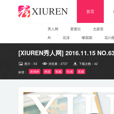
首页
秀人网
爱蜜社
尤蜜荟
Ai
花漾
嗲囡囡
花の
[XIUREN秀人网] 2016.11.15 NO.6
图片：
53
浏览量：
2737
下载次数：
42
黃煒婷
诱惑
制服
性感
美腿
标签：