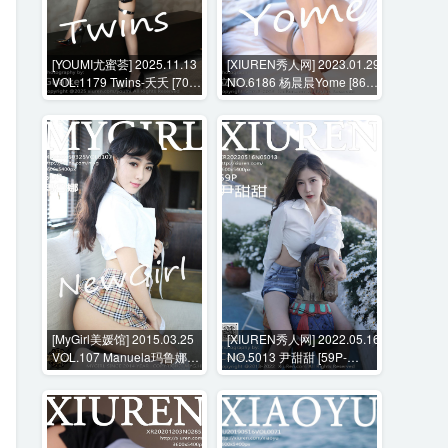
[YOUMI尤蜜荟] 2025.11.13
[XIUREN秀人网] 2023.01.29
VOL.1179 Twins-夭夭 [70P-
NO.6186 杨晨晨Yome [86P-
692MB]
738MB]
[MyGirl美媛馆] 2015.03.25
[XIUREN秀人网] 2022.05.16
VOL.107 Manuela玛鲁娜
NO.5013 尹甜甜 [59P-
[50P-206MB]
537MB]