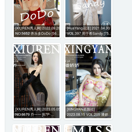
[XIUREN秀人网] 2022.09.28
[HuaYang花漾] 2021.04.30
NO.5652 养乐多DoDo [56P-
VOL.397 周于希Sandy [75P-
548MB]
763MB]
[XIUREN秀人网] 2023.05.05
[XINGYAN星颜社]
NO.6679 乔一一 [67P-
2023.08.15 VOL.205 潘娇娇
640MB]
[72P-778MB]