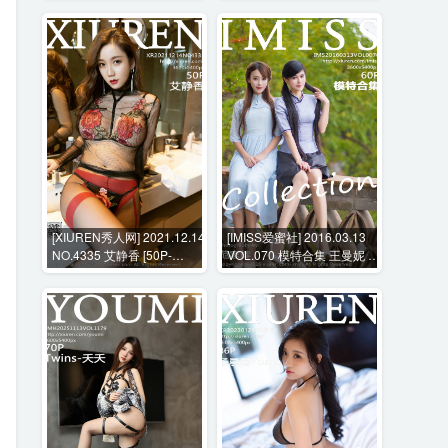
[XIUREN秀人网] 2021.12.14
[IMISS爱蜜社] 2016.03.13
NO.4335 艾静香 [50P-
VOL.070 模特合集 王曼妮 谭
439MB]
小雅 [60P-387MB]