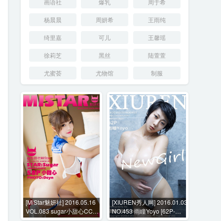
画语社
爆乳
周于希
杨晨晨
周妍希
王雨纯
绮里嘉
可儿
王馨瑶
徐莉芝
黑丝
陆萱萱
尤蜜荟
尤物馆
制服
[MiStar魅妍社] 2016.05.16
[XIUREN秀人网] 2016.01.03
VOL.083 sugar小甜心CC
NO.453 雨瞳Yoyo [62P-
[58P-179M]
168MB]