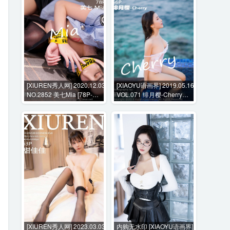
[XIUREN秀人网] 2020.12.03
[XIAOYU语画界] 2019.05.16
NO.2852 美七Mia [78P-
VOL.071 绯月樱-Cherry
733MB]
[56P-318MB]
[XIUREN秀人网] 2023.03.03
内购无水印 [XIAOYU语画界]