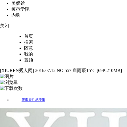
美媛馆
模范学院
内购
关闭
首页
搜索
随意
我的
置顶
[XIUREN秀人网] 2016.07.12 NO.557 唐雨辰TYC [69P-210MB]
69
2630
33
唐雨辰
性感
美腿
标签：