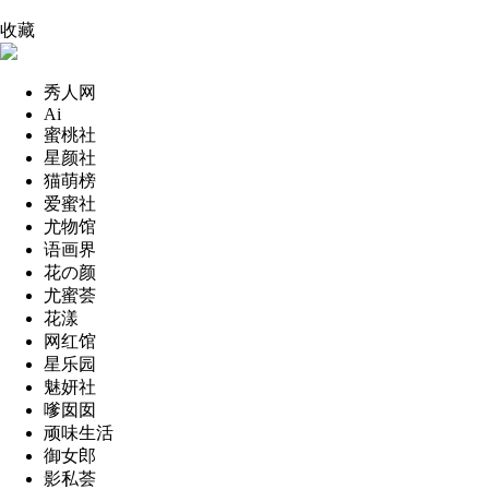
收藏
秀人网
Ai
蜜桃社
星颜社
猫萌榜
爱蜜社
尤物馆
语画界
花の颜
尤蜜荟
花漾
网红馆
星乐园
魅妍社
嗲囡囡
顽味生活
御女郎
影私荟