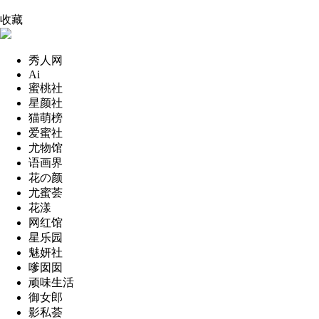
收藏
秀人网
Ai
蜜桃社
星颜社
猫萌榜
爱蜜社
尤物馆
语画界
花の颜
尤蜜荟
花漾
网红馆
星乐园
魅妍社
嗲囡囡
顽味生活
御女郎
影私荟