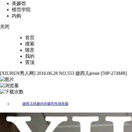
美媛馆
模范学院
内购
关闭
首页
搜索
随意
我的
置顶
[XIUREN秀人网] 2016.06.28 NO.553 婕西儿jessie [59P-274MB]
59
2791
33
婕西儿
情趣
内衣
爆乳
性感
美腿
标签：