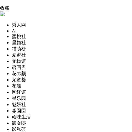
收藏
秀人网
Ai
蜜桃社
星颜社
猫萌榜
爱蜜社
尤物馆
语画界
花の颜
尤蜜荟
花漾
网红馆
星乐园
魅妍社
嗲囡囡
顽味生活
御女郎
影私荟