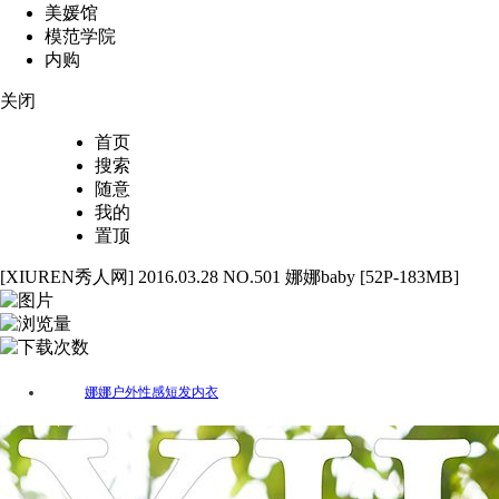
美媛馆
模范学院
内购
关闭
首页
搜索
随意
我的
置顶
[XIUREN秀人网] 2016.03.28 NO.501 娜娜baby [52P-183MB]
52
1935
63
娜娜
户外
性感
短发
内衣
标签：