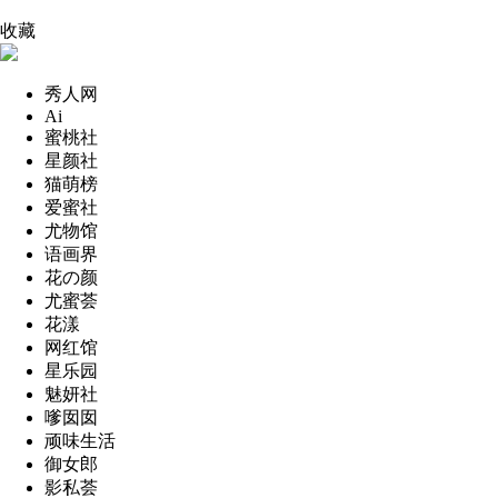
收藏
秀人网
Ai
蜜桃社
星颜社
猫萌榜
爱蜜社
尤物馆
语画界
花の颜
尤蜜荟
花漾
网红馆
星乐园
魅妍社
嗲囡囡
顽味生活
御女郎
影私荟