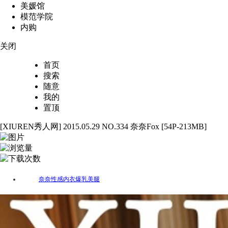
美媛馆
模范学院
内购
关闭
首页
搜索
随意
我的
置顶
[XIUREN秀人网] 2015.05.29 NO.334 奈奈Fox [54P-213MB]
54
2295
75
奈奈
性感
内衣
爆乳
美腿
标签：