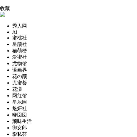
收藏
秀人网
Ai
蜜桃社
星颜社
猫萌榜
爱蜜社
尤物馆
语画界
花の颜
尤蜜荟
花漾
网红馆
星乐园
魅妍社
嗲囡囡
顽味生活
御女郎
影私荟