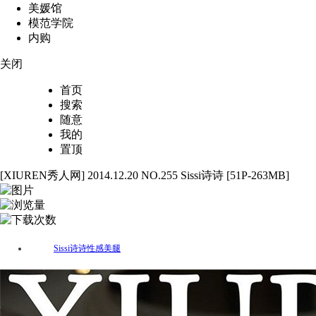
美媛馆
模范学院
内购
关闭
首页
搜索
随意
我的
置顶
[XIUREN秀人网] 2014.12.20 NO.255 Sissi诗诗 [51P-263MB]
51
2494
71
Sissi诗诗
性感
美腿
标签：