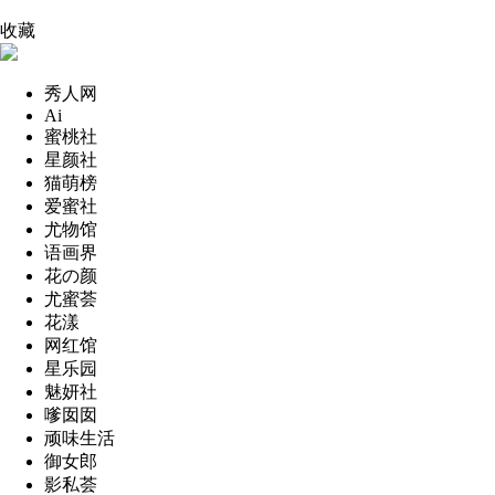
收藏
秀人网
Ai
蜜桃社
星颜社
猫萌榜
爱蜜社
尤物馆
语画界
花の颜
尤蜜荟
花漾
网红馆
星乐园
魅妍社
嗲囡囡
顽味生活
御女郎
影私荟