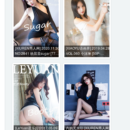
[XIUREN秀人网] 2020.11.30
[XIAOYU语画界] 2019.04.28
NO.2841 杨晨晨sugar [77P-
VOL.060 小沫琳 [50P-
699MB]
172MB]
[LeYuan星乐园]2017.05.09
内购无水印 [XIUREN秀人网]