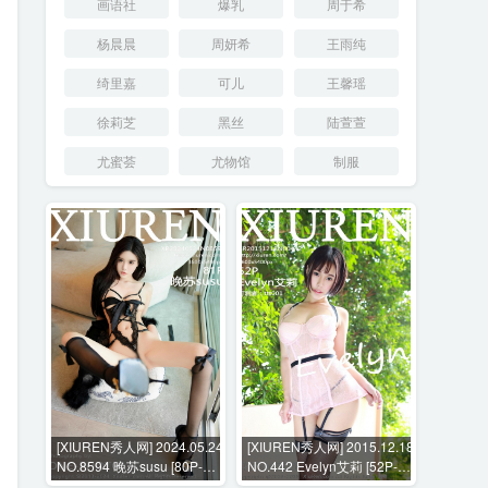
画语社
爆乳
周于希
杨晨晨
周妍希
王雨纯
绮里嘉
可儿
王馨瑶
徐莉芝
黑丝
陆萱萱
尤蜜荟
尤物馆
制服
[XIUREN秀人网] 2024.05.24
[XIUREN秀人网] 2015.12.18
NO.8594 晚苏susu [80P-
NO.442 Evelyn艾莉 [52P-
872MB]
177MB]