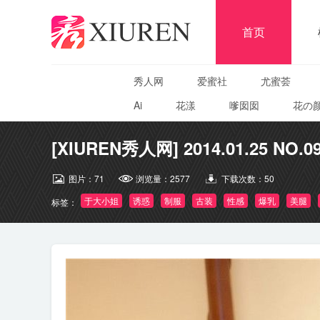
首页
秀人网
爱蜜社
尤蜜荟
Ai
花漾
嗲囡囡
花の
[XIUREN秀人网] 2014.01.25 NO.
图片：
71
浏览量：
2577
下载次数：
50
于大小姐
诱惑
制服
古装
性感
爆乳
美腿
标签：