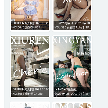
[XIUREN秀人网] 2022.09.26
[HuaYang花漾] 2021.04.08
NO.5640 潘娇娇 [80P-
VOL.386 白茹雪Abby [41P-
799MB]
482MB]
[XIUREN秀人网] 2023.05.04
[XINGYAN星颜社]
NO.6668 李佳芮Cherie
2023.04.28 VOL.194 刘钰儿
[65P-587MB]
[80P-786MB]