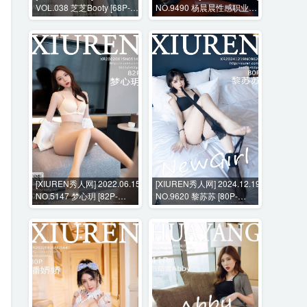
VOL.038 芝芝Booty [68P-
NO.9490 杨晨晨性感职业装
278M]
+花絮视频 [105P+1V-
645MB]
[XIUREN秀人网] 2022.06.15
[XIUREN秀人网] 2024.12.19
NO.5147 梦心玥 [82P-
NO.9620 黎苏苏 [80P-
639MB]
736MB]