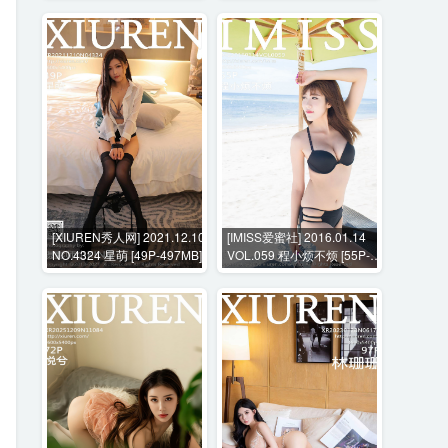
[XIUREN秀人网] 2021.12.10
[IMISS爱蜜社] 2016.01.14
NO.4324 星萌 [49P-497MB]
VOL.059 程小烦不烦 [55P-
199MB]