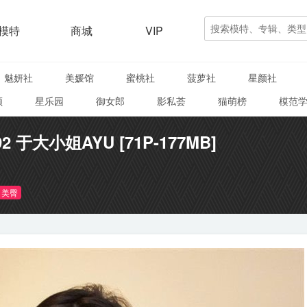
模特
商城
VIP
魅妍社
美媛馆
蜜桃社
菠萝社
星颜社
颜
星乐园
御女郎
影私荟
猫萌榜
模范
092 于大小姐AYU [71P-177MB]
美臀