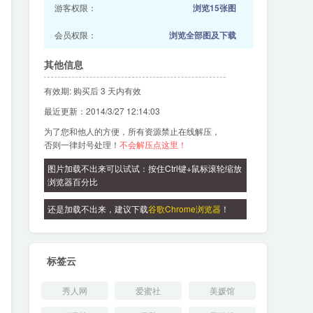
游客权限：
浏览15张图
会员权限：
浏览全部图及下载
其他信息
有效期: 购买后 3 天内有效
最近更新：2014/3/27 12:14:03
为了您和他人的方便，所有资源禁止在线解压，
否则一律封号处理！
不会解压点这里！
图片加载不出来可以试试：按住Ctrl键+鼠标滚轮缩放
浏览器百分比
还是加载不出来，建议下载
谷歌Chrome浏览器
！
标签云
秀人网
爱蜜社
美媛馆