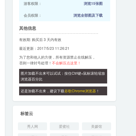
游客权限：
浏览15张图
会员权限：
浏览全部图及下载
其他信息
有效期: 购买后 3 天内有效
最近更新：2017/5/23 11:26:21
为了您和他人的方便，所有资源禁止在线解压，
否则一律封号处理！
不会解压点这里！
图片加载不出来可以试试：按住Ctrl键+鼠标滚轮缩放
浏览器百分比
还是加载不出来，建议下载
谷歌Chrome浏览器
！
标签云
秀人网
爱蜜社
美媛馆