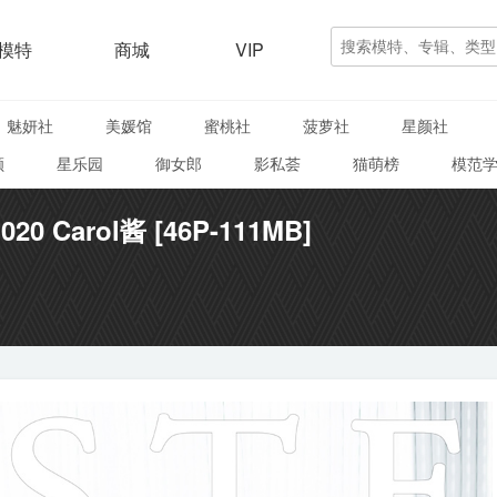
模特
商城
VIP
魅妍社
美媛馆
蜜桃社
菠萝社
星颜社
颜
星乐园
御女郎
影私荟
猫萌榜
模范
20 Carol酱 [46P-111MB]