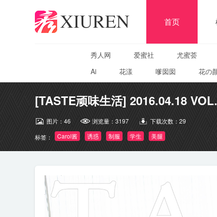
首页
秀人网
爱蜜社
尤蜜荟
Ai
花漾
嗲囡囡
花の
[TASTE顽味生活] 2016.04.18 VOL.0
图片：
46
浏览量：
3197
下载次数：
29
Carol酱
诱惑
制服
学生
美腿
标签：