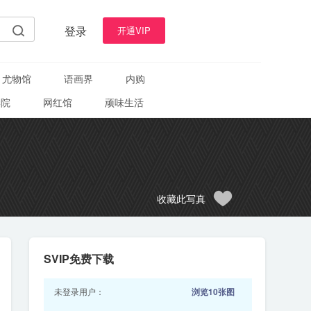
登录
开通VIP
尤物馆
语画界
内购
学院
网红馆
顽味生活
收藏此写真
SVIP免费下载
未登录用户：
浏览10张图