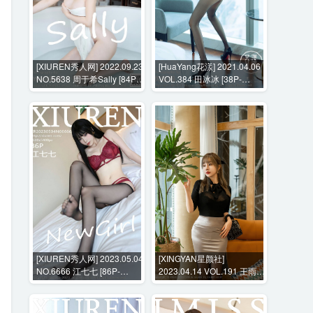
[XIUREN秀人网] 2022.09.23
[HuaYang花漾] 2021.04.06
NO.5638 周于希Sally [84P-
VOL.384 田冰冰 [38P-
642MB]
404MB]
[XIUREN秀人网] 2023.05.04
[XINGYAN星颜社]
NO.6666 江七七 [86P-
2023.04.14 VOL.191 王雨纯
879MB]
[81P-827MB]