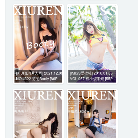
[XIUREN秀人网] 2021.12.09
[IMISS爱蜜社] 2016.01.05
NO.4322 芝芝Booty [86P-
VOL.057 程小烦不烦 [55P-
739MB]
186MB]