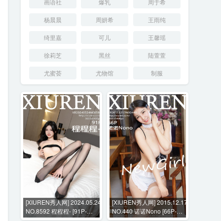
画语社
爆乳
周于希
杨晨晨
周妍希
王雨纯
绮里嘉
可儿
王馨瑶
徐莉芝
黑丝
陆萱萱
尤蜜荟
尤物馆
制服
[XIUREN秀人网] 2024.05.24
[XIUREN秀人网] 2015.12.17
NO.8592 程程程- [91P-
NO.440 诺诺Nono [66P-
754MB]
186MB]