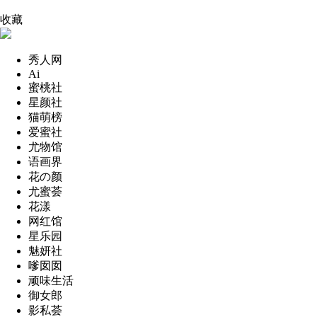
收藏
秀人网
Ai
蜜桃社
星颜社
猫萌榜
爱蜜社
尤物馆
语画界
花の颜
尤蜜荟
花漾
网红馆
星乐园
魅妍社
嗲囡囡
顽味生活
御女郎
影私荟