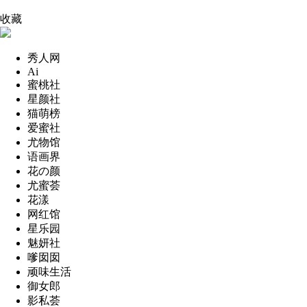
收藏
秀人网
Ai
蜜桃社
星颜社
猫萌榜
爱蜜社
尤物馆
语画界
花の颜
尤蜜荟
花漾
网红馆
星乐园
魅妍社
嗲囡囡
顽味生活
御女郎
影私荟