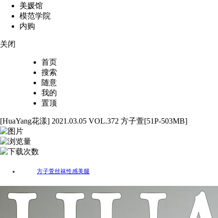
美媛馆
模范学院
内购
关闭
首页
搜索
随意
我的
置顶
[HuaYang花漾] 2021.03.05 VOL.372 方子萱[51P-503MB]
51
3968
77
方子萱
丝袜
性感
美腿
标签：