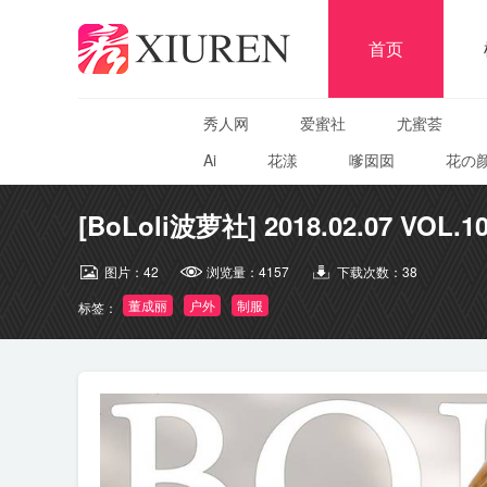
首页
秀人网
爱蜜社
尤蜜荟
Ai
花漾
嗲囡囡
花の
[BoLoli波萝社] 2018.02.07 VOL.
图片：
42
浏览量：
4157
下载次数：
38
董成丽
户外
制服
标签：