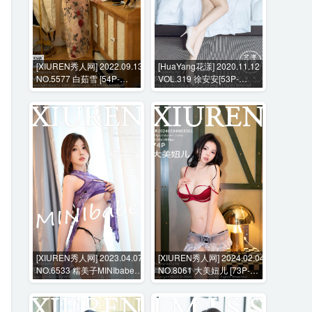
[XIUREN秀人网] 2022.09.13
[HuaYang花漾] 2020.11.12
NO.5577 白茹雪 [54P-
VOL.319 徐安安[53P-
505MB]
644MB]
[XIUREN秀人网] 2023.04.07
[XIUREN秀人网] 2024.02.04
NO.6533 糯美子MINIbabe
NO.8061 大美妞儿 [73P-
[40P-342MB]
743MB]