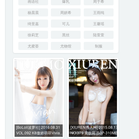
画语社
爆乳
周于希
杨晨晨
周妍希
王雨纯
绮里嘉
可儿
王馨瑶
徐莉芝
黑丝
陆萱萱
尤蜜荟
尤物馆
制服
[BoLoli波萝社] 2016.08.31
[XIUREN秀人网] 2015.08.17
VOL.092 K8傲娇萌萌Vivian
NO.379 黄歆苑 [50P-310MB]
[40P-100M]