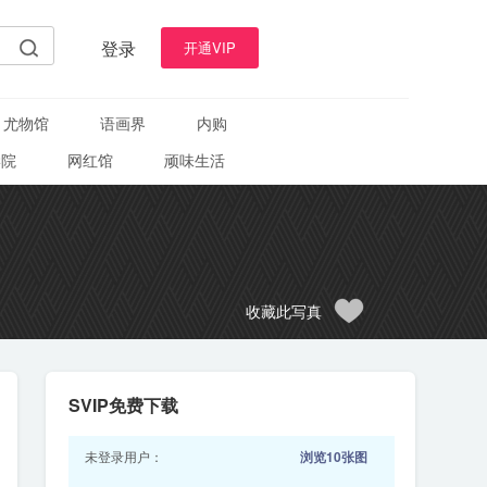
登录
开通VIP
尤物馆
语画界
内购
学院
网红馆
顽味生活
收藏此写真
SVIP免费下载
未登录用户：
浏览10张图