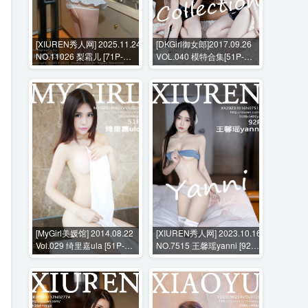
[XIUREN秀人网] 2025.11.24
[DKGirl御女郎]2017.09.26
NO.11026 梨霜儿 [71P-
VOL.040 模特合集[51P-
860MB]
167M]
[MyGirl美媛馆] 2014.08.22
[XIUREN秀人网] 2023.10.16
Vol.029 绮里嘉ula [51P-
NO.7515 王馨瑶yanni [92P-
224MB]
720MB]