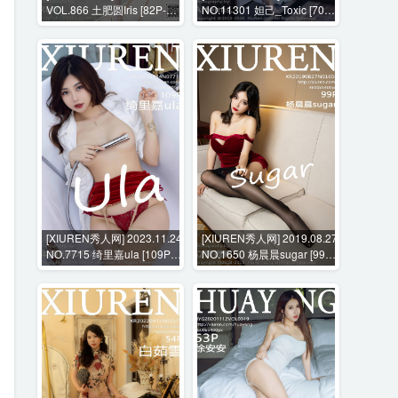
VOL.866 土肥圆Iris [82P-
NO.11301 妲己_Toxic [70P-
682MB]
927MB]
[XIUREN秀人网] 2023.11.24
[XIUREN秀人网] 2019.08.27
NO.7715 绮里嘉ula [109P-
NO.1650 杨晨晨sugar [99P-
895MB]
650MB]