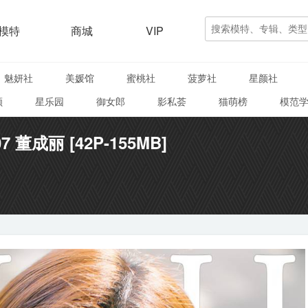
模特
商城
VIP
魅妍社
美媛馆
蜜桃社
菠萝社
星颜社
颜
星乐园
御女郎
影私荟
猫萌榜
模范
107 董成丽 [42P-155MB]